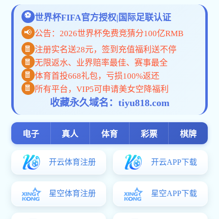
党委副书记：
吴溪、王伟
党委委员：
王彦超、宗文龙、陈玥、朱冰
党委组织员：
包英娟
教工党支部
学生党支部
财务会计系教工党支部
本科生第一党支部
管理会计系教工党支部
本科生第二党支部
审计系教工党支部
本科生第三党支部
管理会计系教工党支部
专硕第一党支部
数智会计系教工党支部
专硕第二党支部