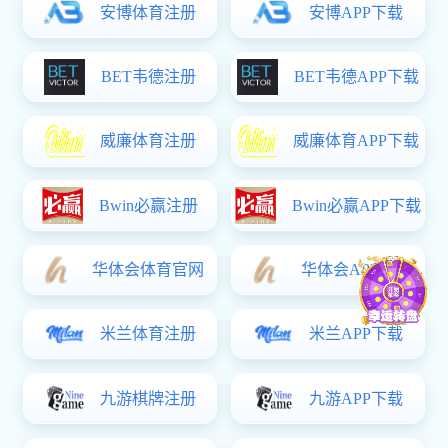
专硕第三党支部
专硕第四党支部
专硕第五党支部
专硕第六党支部
专硕第七党支部
专硕第八党支部
专硕第九党支部
专硕第十党支部
专硕第十一党支部
专硕第十二党支部
专硕第十三党支部