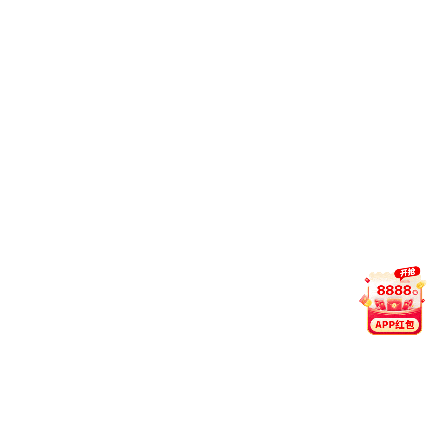
吴溪院长、陈运森书记发言
仪式上举行了隆重的基金纪念牌与捐赠证书颁发仪
式。由吴国生书记颁发基金纪念牌与捐赠证书给基金发起人
及共同发起人代表李爽教授、孟焰教授、龙涛老师、佘妍校
友。