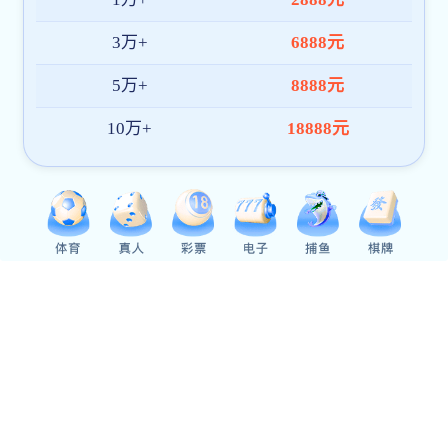
刘国强副秘书长致辞
杨周南教授通过线上方式致辞，回顾了杨纪琬教授的
学术成就与澳门娱乐送彩金理念。她表示，基金涵盖奖励、
资助等多个方向，这恰恰契合了杨纪琬先生一生“育人育
才、薪火相传”的心愿，并表达了对基金成立的深切期望与
祝福。