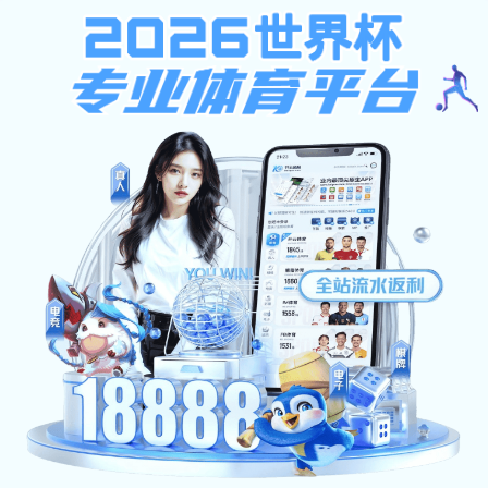
亚虎888电子游戏
您当前所在位置：
首页
>
新闻中心
>
全球最奢华2222游戏平台新闻
>
正文
中央财经大学博鱼·体育杨纪琬澳门娱乐送彩金
奖励基金正式成立
发布时间：2025-11-11
浏览：