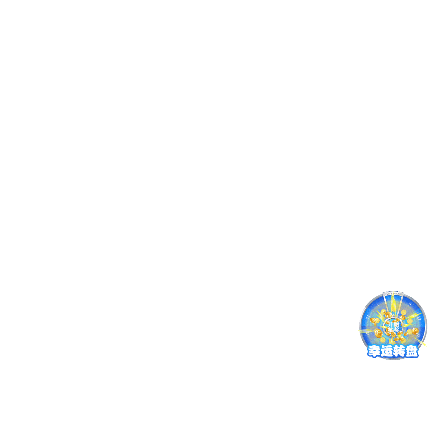
基金发起人李爽教授和孟焰教授分别发言，阐述了基
金的设立初衷与发展愿景，并祝愿博鱼·体育未来能够不断
发展进步，取得更好的成绩。
李爽教授、孟焰教授发言
基金共同发起人与客座导师代表、校友代表龙涛老
师、潘晓江老师、佘妍校友先后发言。龙涛老师作为原中央
财经大学博鱼·体育专业教师，分享了与杨纪琬教授的珍贵
经历；潘晓江老师作为客座导师代表，表达了对基金助力会