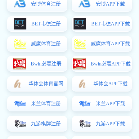
大会计学科传承学术薪火、赋能人才培养的重要里程碑，
是
对杨老“毕生钻研会计领域、矢志服务国家经济”精神的最好
纪念与传承，希望基金的管理和使用能坚守育人初心，聚焦
学科前沿，凝聚多方合力，让基金成为创新发展的强劲引
擎。