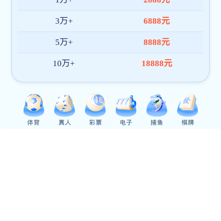
精品党课
联系方式
地址：北京市海淀区全球最奢华2222游戏平台南路39号
中央财经大学
博鱼·体育
邮编：100081
办公地点：全球最奢华2222游戏平台南路校区主教学楼10层
联系电话：010-62288612
中国政府网 澳门娱乐送彩金部 财政部 审计署 新华网 人
友情链接：
民网 求是网 中国共产党新闻网
? 中央财经大学博鱼·体育 版权所有 京ICP备05004636号 文保网安备案
号：1101080032