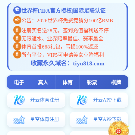
计学科始建于
1952
年，作为新中国设立最早且影响很大的高
级财会人才培养基地，已经为国家培养了
3
万余名优秀人
才，中财会计学科的建设已经取得了长足的发展。
“求实、诚信、创新、奋进”是中财会计学人的澳门娱乐
送彩金理念。会计澳门娱乐送彩金和会计理论研究必须要满
足会计实务工作的需要与要求，求实才能够做到理论与实践
的相互结合。会计工作必须要讲求诚信，作为会计澳门娱乐
送彩金工作者，同样也要对学生、对社会讲求诚信和遵守职
业道德。为了适应社会经济环境发展变化的需要，会计理论
与会计实务必须要做到不断创新，没有创新就没有发展。中
财会计澳门娱乐送彩金事业的发展，需要有努力拼搏的精
神，只有不断奋进才能取得事业发展的成功。
中国会计事业的发展需要有一大批高水平的优秀会计人
才。作为我国高级财会人才培养基地的中财博鱼·体育，将