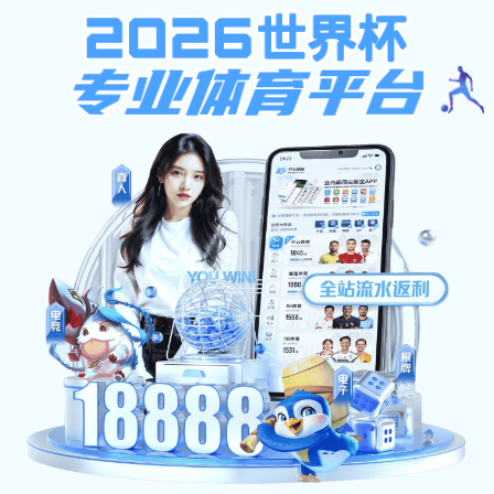
亚虎888电子游戏
全球最奢华2222游戏平台概况
您当前所在位置：
首页
>
全球最奢华2222游戏平台概况
>
院长寄语
会计作为国际商业通用语言在全球经济发展过程中发挥
着重要作用，经济越发展，会计就越重要。中央财经大学会